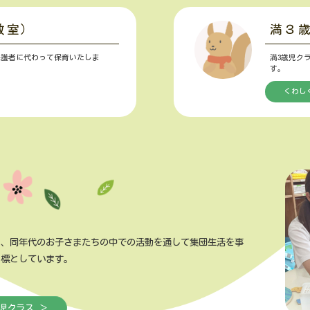
教室）
満３
保護者に代わって保育いたしま
満3歳児ク
す。
くわし
し、同年代のお子さまたちの中での活動を通して集団生活を事
目標としています。
児クラス ＞