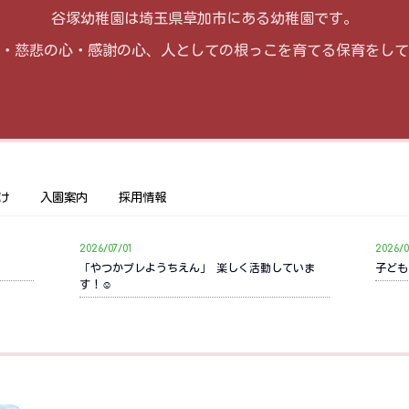
谷塚幼稚園は埼玉県草加市にある幼稚園です。
・慈悲の心・感謝の心、人としての根っこを育てる保育をして
け
入園案内
採用情報
2026/07/01
2026/0
「やつかプレようちえん」 楽しく活動していま
子ども
す！☺