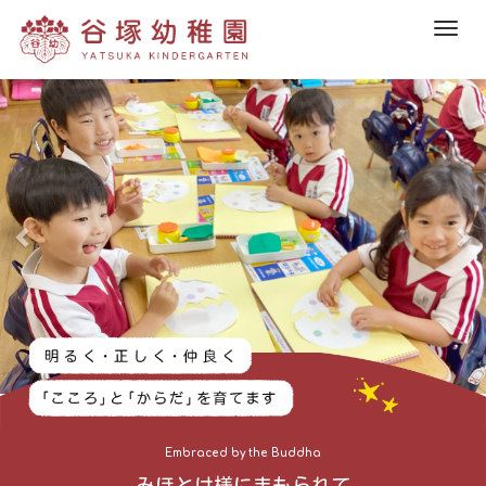
M
e
n
前
次
u
へ
へ
Embraced by the Buddha
みほとけ様にまもられて